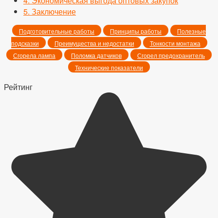
4.
Экономическая выгода оптовых закупок
5.
Заключение
Подготовительные работы
Принципы работы
Полезные
подсказки
Преимущества и недостатки
Тонкости монтажа
Сгорела лампа
Поломка датчиков
Сгорел предохранитель
Технические показатели
Рейтинг