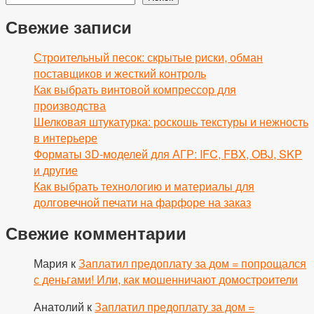
Свежие записи
Строительный песок: скрытые риски, обман
поставщиков и жесткий контроль
Как выбрать винтовой компрессор для
производства
Шелковая штукатурка: роскошь текстуры и нежность
в интерьере
Форматы 3D-моделей для АГР: IFC, FBX, OBJ, SKP
и другие
Как выбрать технологию и материалы для
долговечной печати на фарфоре на заказ
Свежие комментарии
Мария
к
Заплатил предоплату за дом = попрощался
с деньгами! Или, как мошенничают домостроители
Анатолий
к
Заплатил предоплату за дом =