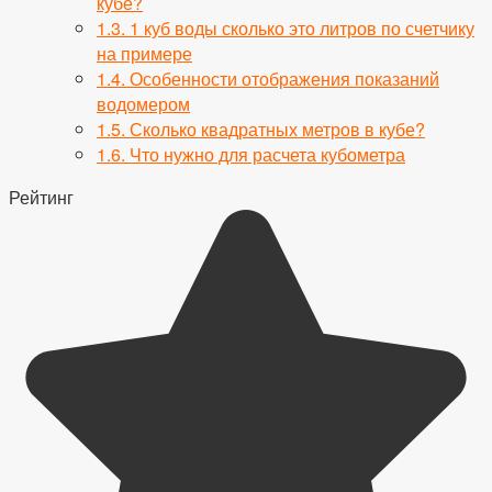
кубе?
1.3.
1 куб воды сколько это литров по счетчику
на примере
1.4.
Особенности отображения показаний
водомером
1.5.
Сколько квадратных метров в кубе?
1.6.
Что нужно для расчета кубометра
Рейтинг