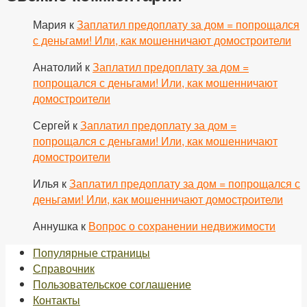
Мария
к
Заплатил предоплату за дом = попрощался
с деньгами! Или, как мошенничают домостроители
Анатолий
к
Заплатил предоплату за дом =
попрощался с деньгами! Или, как мошенничают
домостроители
Сергей
к
Заплатил предоплату за дом =
попрощался с деньгами! Или, как мошенничают
домостроители
Илья
к
Заплатил предоплату за дом = попрощался с
деньгами! Или, как мошенничают домостроители
Аннушка
к
Вопрос о сохранении недвижимости
Популярные страницы
Справочник
Пользовательское соглашение
Контакты