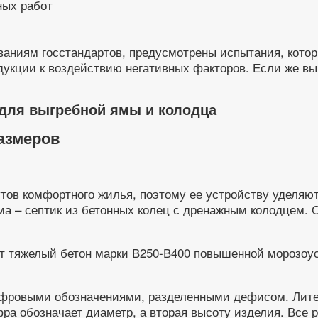
ных работ
ованиям госстандартов, предусмотрены испытания, кото
укции к воздействию негативных факторов. Если же вы х
а для выгребной ямы и колодца
азмеров
утов комфортного жилья, поэтому ее устройству уделя
ма – септик из бетонных колец с дренажным колодцем. 
т тяжелый бетон марки В250-В400 повышенной морозоус
фровыми обозначениями, разделенными дефисом. Литер
фра обозначает диаметр, а вторая высоту изделия. Все