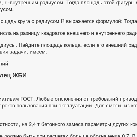
м, r -внутренним радиусом. Тогда площадь этой фигуры
усом.
ощадь круга с радиусом R выражается формулой: Тогда
исла на разницу квадратов внешнего и внутреннего рад
адиусы. Найдите площадь кольца, если его внешний рад
вия задачи, имеем:
олец ЖБИ
мативам ГОСТ. Любые отклонения от требований привод
сроков пользования при эксплуатации. Для смеси, из к
тности, на 2,4 т бетонного замеса параметры других ко
 должно быть при расчетах больше обозначения 0,7. В