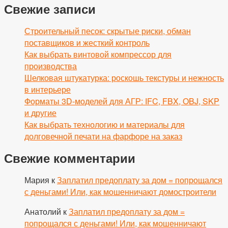
Свежие записи
Строительный песок: скрытые риски, обман
поставщиков и жесткий контроль
Как выбрать винтовой компрессор для
производства
Шелковая штукатурка: роскошь текстуры и нежность
в интерьере
Форматы 3D-моделей для АГР: IFC, FBX, OBJ, SKP
и другие
Как выбрать технологию и материалы для
долговечной печати на фарфоре на заказ
Свежие комментарии
Мария
к
Заплатил предоплату за дом = попрощался
с деньгами! Или, как мошенничают домостроители
Анатолий
к
Заплатил предоплату за дом =
попрощался с деньгами! Или, как мошенничают