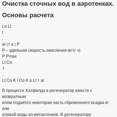
Очистка сточных вод в аэротенках.
Основы расчета
Lo Lt
t
,
ai (1 s ) P
Р – удельная скорость окисления мг/(г ч)
P Pmax
Lt Co
1
.
Lt Co K l Co K o Lt 1 ai
В процессе Хатфилда в регенератор вместе с
возвратным
илом подается некоторая часть сброженного осадка и/
или
иловой воды из метантенков. В регенераторе