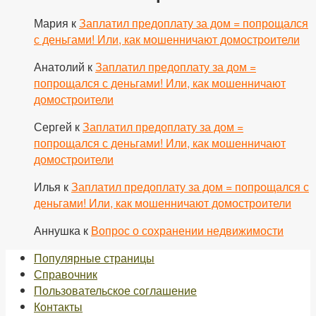
Мария
к
Заплатил предоплату за дом = попрощался
с деньгами! Или, как мошенничают домостроители
Анатолий
к
Заплатил предоплату за дом =
попрощался с деньгами! Или, как мошенничают
домостроители
Сергей
к
Заплатил предоплату за дом =
попрощался с деньгами! Или, как мошенничают
домостроители
Илья
к
Заплатил предоплату за дом = попрощался с
деньгами! Или, как мошенничают домостроители
Аннушка
к
Вопрос о сохранении недвижимости
Популярные страницы
Справочник
Пользовательское соглашение
Контакты