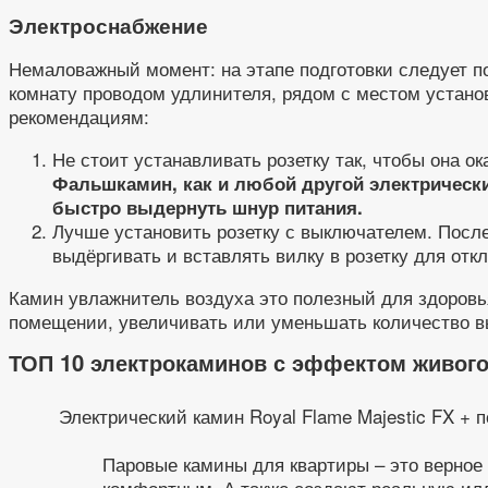
Электроснабжение
Немаловажный момент: на этапе подготовки следует п
комнату проводом удлинителя, рядом с местом установ
рекомендациям:
Не стоит устанавливать розетку так, чтобы она ок
Фальш
камин, как и любой другой электрическ
быстро выдернуть шнур питания.
Лучше установить розетку с выключателем. После 
выдёргивать и вставлять вилку в розетку для от
Камин увлажнитель воздуха это полезный для здоровья
помещении, увеличивать или уменьшать количество в
ТОП 10 электрокаминов с эффектом живого 
Электрический камин Royal Flame Majestic FX + п
Паровые камины для квартиры – это верное
комфортным. А также создают реальную ил