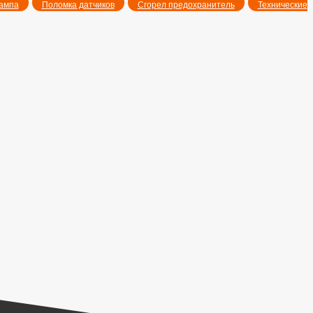
ампа
Поломка датчиков
Сгорел предохранитель
Технические