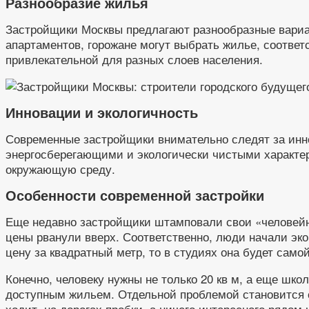
Разнообразие жилья
Застройщики Москвы предлагают разнообразные вариа
апартаментов, горожане могут выбрать жилье, соотве
привлекательной для разных слоев населения.
Инновации и экологичность
Современные застройщики внимательно следят за инно
энергосберегающими и экологически чистыми характер
окружающую среду.
Особенности современной застройки
Еще недавно застройщики штамповали свои «человейни
цены рванули вверх. Соответственно, люди начали эк
цену за квадратный метр, то в студиях она будет само
Конечно, человеку нужны не только 20 кв м, а еще шк
доступным жильем. Отдельной проблемой становится о
ходит, на дорогах пробки, а ничего интересного рядом