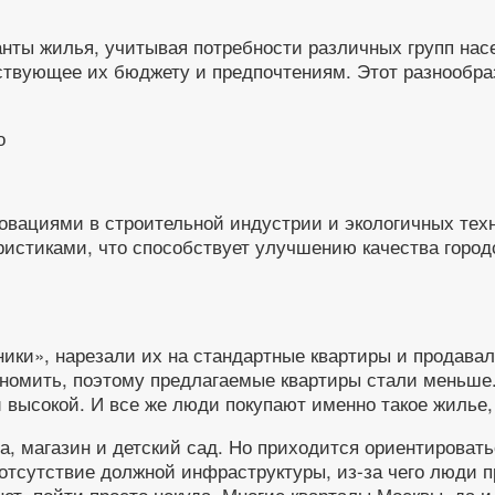
нты жилья, учитывая потребности различных групп нас
тствующее их бюджету и предпочтениям. Этот разнообра
вациями в строительной индустрии и экологичных техн
истиками, что способствует улучшению качества город
ки», нарезали их на стандартные квартиры и продавали
ономить, поэтому предлагаемые квартиры стали меньше.
й высокой. И все же люди покупают именно такое жилье, 
ола, магазин и детский сад. Но приходится ориентирова
тсутствие должной инфраструктуры, из-за чего люди пр
 нет, пойти просто некуда. Многие кварталы Москвы, да 