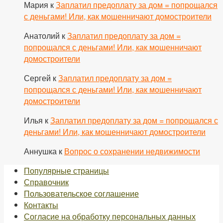
Мария
к
Заплатил предоплату за дом = попрощался
с деньгами! Или, как мошенничают домостроители
Анатолий
к
Заплатил предоплату за дом =
попрощался с деньгами! Или, как мошенничают
домостроители
Сергей
к
Заплатил предоплату за дом =
попрощался с деньгами! Или, как мошенничают
домостроители
Илья
к
Заплатил предоплату за дом = попрощался с
деньгами! Или, как мошенничают домостроители
Аннушка
к
Вопрос о сохранении недвижимости
Популярные страницы
Справочник
Пользовательское соглашение
Контакты
Согласие на обработку персональных данных