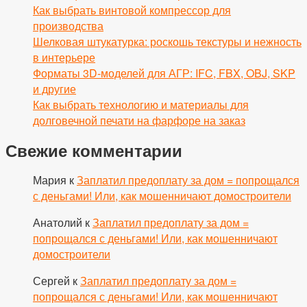
Как выбрать винтовой компрессор для
производства
Шелковая штукатурка: роскошь текстуры и нежность
в интерьере
Форматы 3D-моделей для АГР: IFC, FBX, OBJ, SKP
и другие
Как выбрать технологию и материалы для
долговечной печати на фарфоре на заказ
Свежие комментарии
Мария
к
Заплатил предоплату за дом = попрощался
с деньгами! Или, как мошенничают домостроители
Анатолий
к
Заплатил предоплату за дом =
попрощался с деньгами! Или, как мошенничают
домостроители
Сергей
к
Заплатил предоплату за дом =
попрощался с деньгами! Или, как мошенничают