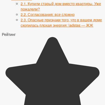
2.1.
Купили старый дом вместо квартиры. Уже
пожалели?
2.2.
Согласования: все сложно
2.3.
Опасные признаки того, что в вашем доме
скопилась плохая энергия: ladstas — ЖЖ
Рейтинг