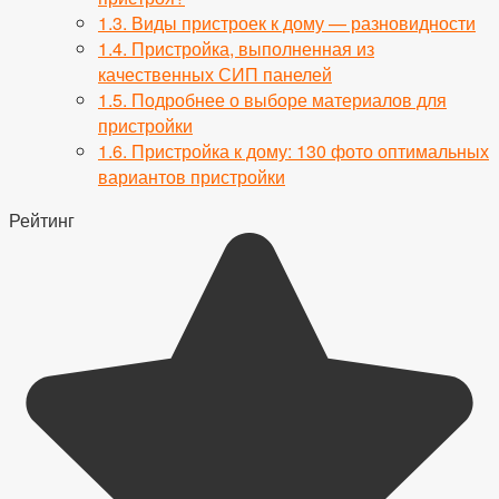
1.3.
Виды пристроек к дому — разновидности
1.4.
Пристройка, выполненная из
качественных СИП панелей
1.5.
Подробнее о выборе материалов для
пристройки
1.6.
Пристройка к дому: 130 фото оптимальных
вариантов пристройки
Рейтинг