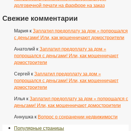
долговечной печати на фарфоре на заказ
Свежие комментарии
Мария
к
Заплатил предоплату за дом = попрощался
с деньгами! Или, как мошенничают домостроители
Анатолий
к
Заплатил предоплату за дом =
попрощался с деньгами! Или, как мошенничают
домостроители
Сергей
к
Заплатил предоплату за дом =
попрощался с деньгами! Или, как мошенничают
домостроители
Илья
к
Заплатил предоплату за дом = попрощался с
деньгами! Или, как мошенничают домостроители
Аннушка
к
Вопрос о сохранении недвижимости
Популярные страницы