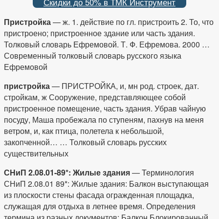
Скидки до 50% в ТМК Инструмент
Пристройка
— ж. 1. действие по гл. пристроить 2. То, что
пристроено; пристроенное здание или часть здания.
Толковый словарь Ефремовой. Т. Ф. Ефремова. 2000 …
Современный толковый словарь русского языка
Ефремовой
пристройка
— ПРИСТРОЙКА, и, мн род. строек, дат.
стройкам, ж Сооружение, представляющее собой
пристроенное помещение, часть здания. Убрав чайную
посуду, Маша пробежала по ступеням, пахнув на меня
ветром, и, как птица, полетела к небольшой,
закопченной… … Толковый словарь русских
существительных
СНиП 2.08.01-89*: Жилые здания
— Терминология
СНиП 2.08.01 89*: Жилые здания: Балкон выступающая
из плоскости стены фасада огражденная площадка,
служащая для отдыха в летнее время. Определения
термина из разных документов: Балкон Блокированный