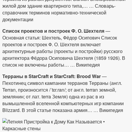
жилой дом здание квартирного типа,… … Словарь-
справочник терминов нормативно-технической
документации
Список проектов и построек Ф. О. Шехтеля
—
Основная статья: Шехтель, Фёдор Осипович Список
проектов и построек Ф. О. Шехтеля включает
архитектурные работы (проекты и постройки) русского
архитектора Фёдора Осиповича Шехтеля (1859 1926). В
список не включены работы… … Википедия
Терраны в StarCraft и StarCraft: Brood War
—
Пехотинец символ кампании терранов Терраны (англ.
Terran, произносится /ˈtɛr.ran/; от англ. terran земной,
землянин; от лат. terra Земля) одна из рас в из
вымышленной вселенной компьютерных игр компании
Blizzard. В этой статье показана армия… … Википедия