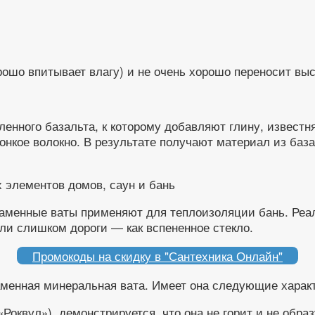
рошо впитывает влагу) и не очень хорошо переносит вы
ленного базальта, к которому добавляют глину, известн
онкое волокно. В результате получают материал из база
элементов домов, саун и бань
каменные ваты применяют для теплоизоляции бань. Реал
ли слишком дороги — как вспененное стекло.
Промокоды на скидку в "Сантехника Онлайн"
менная минеральная вата. Имеет она следующие харак
Роквул»), демонстрируется, что она не горит и не обра