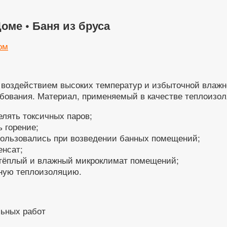
оме • Баня из бруса
ом
 воздействием высоких температур и избыточной влажно
ебования. Материал, применяемый в качестве теплоизол
елять токсичных паров;
 горение;
пользовались при возведении банных помещений;
енсат;
 тёплый и влажный микроклимат помещений;
ную теплоизоляцию.