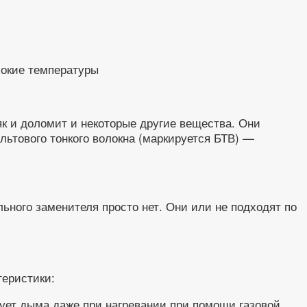
сокие температуры
як и доломит и некоторые другие вещества. Они
льтового тонкого волокна (маркируется БТВ) —
ьного заменителя просто нет. Они или не подходят по
теристики:
зует дыма даже при нагревании при помощи газовой