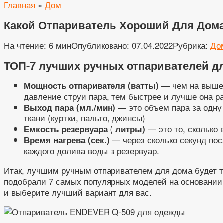
Главная
»
Дом
Какой Отпариватель Хороший Для Дома 
На чтение:
6 мин
Опубликовано:
07.04.2022
Рубрика:
До
ТОП-7 лучших ручных отпаривателей д
— чем на выше,
Мощность отпаривателя (ватты)
давление струи пара, тем быстрее и лучше она р
— это объем пара за одну
Выход пара (мл./мин)
ткани (куртки, пальто, джинсы)
— это то, сколько 
Емкость резервуара ( литры)
— через сколько секунд пос
Время нагрева (сек.)
каждого долива воды в резервуар.
Итак, лучшим ручным отпаривателем для дома будет т
подобрали 7 самых популярных моделей на основании 
и выберите лучший вариант для вас.