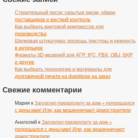
Строительный песок: скрытые риски, обман
поставщиков и жесткий контроль
Как выбрать винтовой компрессор для
производства
Шелковая штукатурка: роскошь текстуры и нежность
в интерьере
Форматы 3D-моделей для АГР: IFC, FBX, OBJ, SKP
и другие
Как выбрать технологию и материалы для
долговечной печати на фарфоре на заказ
Свежие комментарии
Мария
к
Заплатил предоплату за дом = попрощался
с деньгами! Или, как мошенничают домостроители
Анатолий
к
Заплатил предоплату за дом =
попрощался с деньгами! Или, как мошенничают
домостроители