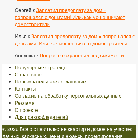
Сергей
к
Заплатил предоплату за дом =
попрощался с деньгами! Или, как мошенничают
домостроители
Илья
к
Заплатил предоплату за дом = попрощался с
деньгами! Или, как мошенничают домостроители
Аннушка
к
Вопрос о сохранении недвижимости
Популярные страницы
Справочник
Пользовательское соглашение
Контакты
Согласие на обработку персональных данных
Реклама
О проекте
Для правообладателей
© 2026 Все о строительстве квартир и домов на участке:
дачных, каркасных, цены и нюансы проектирования