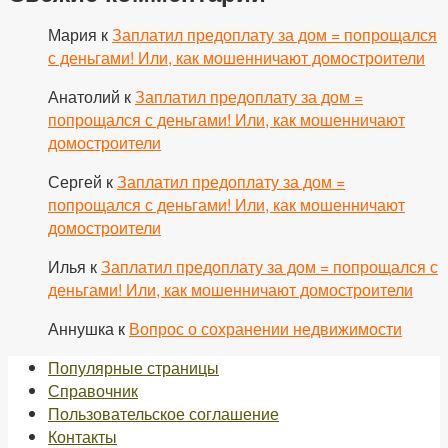
Мария
к
Заплатил предоплату за дом = попрощался
с деньгами! Или, как мошенничают домостроители
Анатолий
к
Заплатил предоплату за дом =
попрощался с деньгами! Или, как мошенничают
домостроители
Сергей
к
Заплатил предоплату за дом =
попрощался с деньгами! Или, как мошенничают
домостроители
Илья
к
Заплатил предоплату за дом = попрощался с
деньгами! Или, как мошенничают домостроители
Аннушка
к
Вопрос о сохранении недвижимости
Популярные страницы
Справочник
Пользовательское соглашение
Контакты