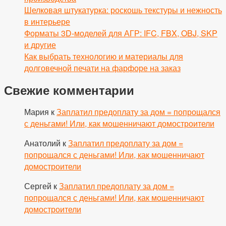
Шелковая штукатурка: роскошь текстуры и нежность
в интерьере
Форматы 3D-моделей для АГР: IFC, FBX, OBJ, SKP
и другие
Как выбрать технологию и материалы для
долговечной печати на фарфоре на заказ
Свежие комментарии
Мария
к
Заплатил предоплату за дом = попрощался
с деньгами! Или, как мошенничают домостроители
Анатолий
к
Заплатил предоплату за дом =
попрощался с деньгами! Или, как мошенничают
домостроители
Сергей
к
Заплатил предоплату за дом =
попрощался с деньгами! Или, как мошенничают
домостроители