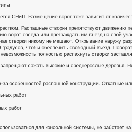
ется СНиП. Размещение ворот тоже зависит от количеств
крестком. Распашные створки препятствуют движению пе
ю ворот соседа или преграждать им въезд на свой уча
чае створки никому не мешают. Открывание наружу раз
градусов, чтобы обеспечить свободный въезд. Поворот д
 невозможность полностью распахнуть створки заставл
запрещают сажать высокие и среднерослые деревья. Н
з-за особенностей распашной конструкции. Откатные и
ных работ
использоваться для консольной системы, не работает на