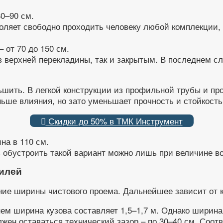
0–90 см.
ляет свободно проходить человеку любой комплекции, а
 от 70 до 150 см.
з верхней перекладины, так и закрытым. В последнем с
ьшить. В легкой конструкции из профильной трубы и п
ньше влияния, но зато уменьшает прочность и стойкость
Скидки до 50% в ТМК Инструмент
на в 110 см.
ь обустроить такой вариант можно лишь при величине во
билей
ие ширины чистового проема. Дальнейшее зависит от к
ем ширина кузова составляет 1,5–1,7 м. Однако ширина
олжен оставаться технический зазор – по 30–40 см. Соо