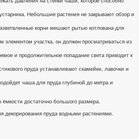
ежать давления на стенки чаши, которое способно
кустарника. Небольшие растения не закрывают обзор и
 Разветвленные корни мешают рытью котлована для
ым элементом участка, он должен просматриваться из
ямое и продолжительное попадание света приводит к
стикового пруда устанавливают скамейки, лавочки и
одойдет чаша для пруда глубиной до метра и
ы ёмкости достаточно большого размера.
ля декорирования пруда водными растениями.