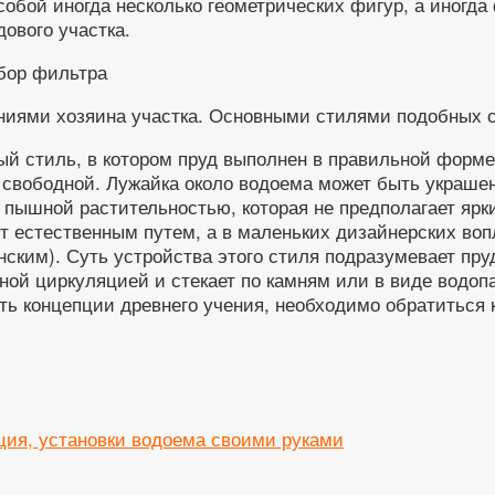
ой иногда несколько геометрических фигур, а иногда 
ового участка.
ниями хозяина участка. Основными стилями подобных 
й стиль, в котором пруд выполнен в правильной форме
я свободной. Лужайка около водоема может быть украш
 пышной растительностью, которая не предполагает ярк
т естественным путем, а в маленьких дизайнерских во
онским). Суть устройства этого стиля подразумевает п
ной циркуляцией и стекает по камням или в виде водо
ть концепции древнего учения, необходимо обратиться 
ция, установки водоема своими руками