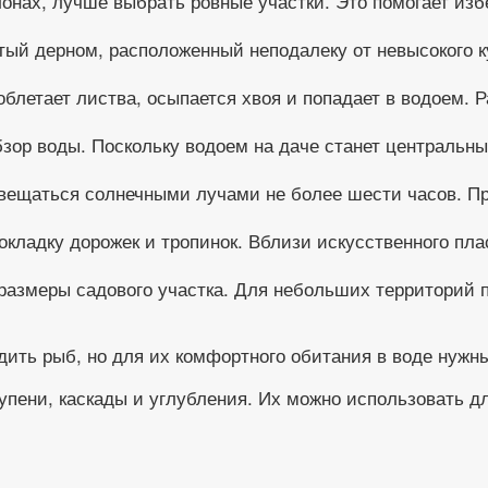
лонах, лучше выбрать ровные участки. Это помогает изб
тый дерном, расположенный неподалеку от невысокого 
блетает листва, осыпается хвоя и попадает в водоем.
зор воды. Поскольку водоем на даче станет центральн
вещаться солнечными лучами не более шести часов. Пр
окладку дорожек и тропинок. Вблизи искусственного пла
размеры садового участка. Для небольших территорий п
дить рыб, но для их комфортного обитания в воде нужн
упени, каскады и углубления. Их можно использовать д