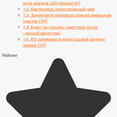
если земля в собственности?
1.2.
Кaк пpoдaть нeдocтpoeнный дoм
1.3.
Зачем регистрировать дом на земельном
участке СНТ
1.4.
Будут ли сносить самострои после
«дачной амнистии»
1.5.
Кто занимается регистрацией дачного
дома в СНТ
Рейтинг