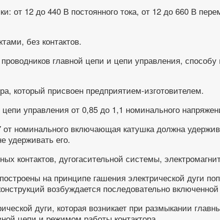
от 12 до 440 В постоянного тока, от 12 до 660 В переме
тами, без контактов.
 проводников главной цепи и цепи управления, способу
ора, который присвоен предприятием-изготовителем.
и цепи управления от 0,85 до 1,1 номинального напряже
7 от номинального включающая катушка должна удержива
е удерживать его.
ных контактов, дугогасительной системы, электромагни
а построены на принципе гашения электрической дуги п
нструкций возбуждается последовательно включенной с
ической дуги, которая возникает при размыкании главны
вной цепи и режимом работы контактора.