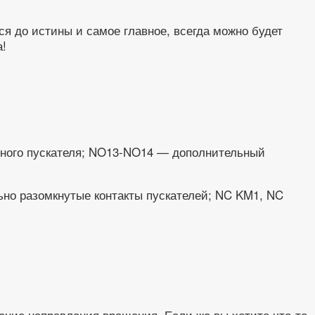
ся до истины и самое главное, всегда можно будет
а!
итного пускателя; NO13-NO14 — дополнительный
но разомкнутые контакты пускателей; NC KM1, NC
ние направления вращения. Если же вы хотите что-то