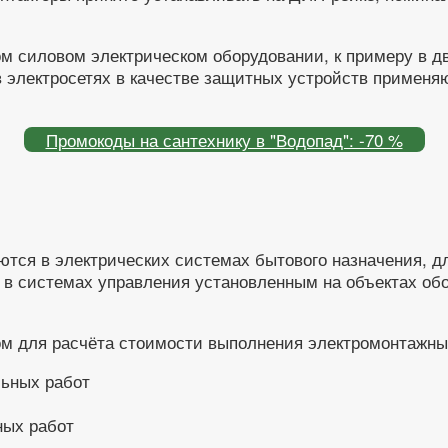
м силовом электрическом оборудовании, к примеру в дв
 электросетях в качестве защитных устройств применяю
Промокоды на сантехнику в "Водопад": -70 %
ются в электрических системах бытового назначения, д
т в системах управления установленным на объектах 
ом для расчёта стоимости выполнения электромонтажны
ных работ