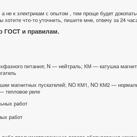
а не к электрикам с опытом , тем проще будет докопать
ы хотите что-то уточнить, пишите мне, отвечу за 24 час
по ГОСТ и правилам.
рёхфазного питания; N — нейтраль; КМ — катушка магн
игатель
ушки магнитных пускателей; NO КМ1, NO КМ2 — нормаль
— тепловое реле
ных работ
, либо предусматривающую реверс оборудования измене