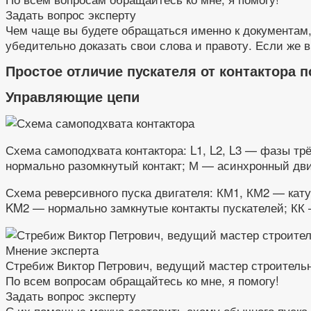
Задать вопрос эксперту
Чем чаще вы будете обращаться именно к документам, 
убедительно доказать свои слова и правоту. Если же в
Простое отличие пускателя от контактора 
Управляющие цепи
Схема самоподхвата контактора: L1, L2, L3 — фазы т
нормально разомкнутый контакт; М — асинхронный дв
Схема реверсивного пуска двигателя: КМ1, КМ2 — кат
KM2 — нормально замкнутые контакты пускателей; КК 
Мнение эксперта
Стребиж Виктор Петрович, ведущий мастер строитель
По всем вопросам обращайтесь ко мне, я помогу!
Задать вопрос эксперту
С их помощью можно составить схему обычного пуска