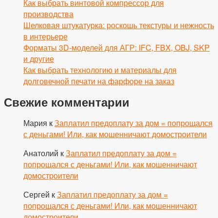
Как выбрать винтовой компрессор для
производства
Шелковая штукатурка: роскошь текстуры и нежность
в интерьере
Форматы 3D-моделей для АГР: IFC, FBX, OBJ, SKP
и другие
Как выбрать технологию и материалы для
долговечной печати на фарфоре на заказ
Свежие комментарии
Мария
к
Заплатил предоплату за дом = попрощался
с деньгами! Или, как мошенничают домостроители
Анатолий
к
Заплатил предоплату за дом =
попрощался с деньгами! Или, как мошенничают
домостроители
Сергей
к
Заплатил предоплату за дом =
попрощался с деньгами! Или, как мошенничают
домостроители