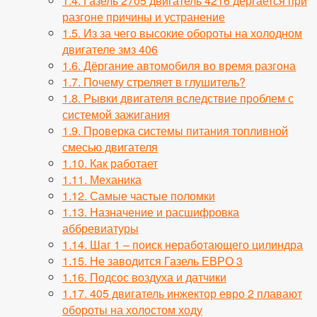
1.4.
Газель 2705 двигатель 4216 дергается при
разгоне причины и устранение
1.5.
Из за чего высокие обороты на холодном
двигателе змз 406
1.6.
Дёргание автомобиля во время разгона
1.7.
Почему стреляет в глушитель?
1.8.
Рывки двигателя вследствие проблем с
системой зажигания
1.9.
Проверка системы питания топливной
смесью двигателя
1.10.
Как работает
1.11.
Механика
1.12.
Самые частые поломки
1.13.
Назначение и расшифровка
аббревиатуры
1.14.
Шаг 1 – поиск неработающего цилиндра
1.15.
Не заводится Газель ЕВРО 3
1.16.
Подсос воздуха и датчики
1.17.
405 двигатель инжектор евро 2 плавают
обороты на холостом ходу