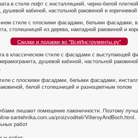
ата в стиле лофт с инсталляцией, черно-белой плиткой
, душевой кабиной, настольной раковиной и коричнево
енном стиле с плоскими фасадами, белыми фасадами, в
ита, столешницей из дерева, накладной раковиной и ко
Скидки и подарки во "ВсеИнструменты.ру"
ата в классическом стиле с фасадами с выступающей ф
з керамогранита, душевой кабиной, настольной раковин
д
стиле с плоскими фасадами, белыми фасадами, инсталля
раковиной, белой столешницей и разноцветным полом
ибами лишают помещение лаконичности. Поэтому лучше
ne-santehnika.com.ua/proizvoditeli/VilleroyAndBoch.html.
ных работ