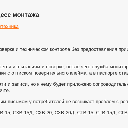
цесс монтажа
нтехника
поверке и техническом контроле без предоставления пр
ается испытаниям и поверке, после чего служба монитор
и с оттиском поверительного клейма, а в паспорте став
ати и записи, но к нему будет приложено сопроводител
чте.
ным письмом у потребителей не возникает проблем с ре
В-15, СХВ-15Д, СХВ-20, СХВ-20Д, СГВ-15, СГВ-15Д, СГВ-