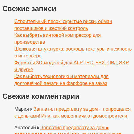
Свежие записи
Строительный песок: скрытые риски, обман
поставщиков и жесткий контроль
Как выбрать винтовой компрессор для
производства
Шелковая штукатурка: роскошь текстуры и нежность
в интерьере
Форматы 3D-моделей для АГР: IFC, FBX, OBJ, SKP
и другие
Как выбрать технологию и материалы для
долговечной печати на фарфоре на заказ
Свежие комментарии
Мария
к
Заплатил предоплату за дом = попрощался
с деньгами! Или, как мошенничают домостроители
Анатолий
к
Заплатил предоплату за дом =