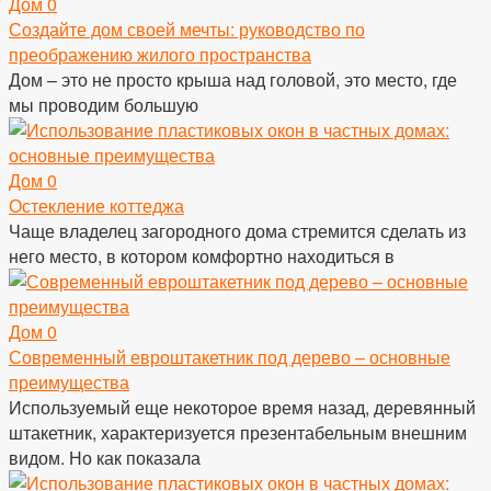
Дом
0
Создайте дом своей мечты: руководство по
преображению жилого пространства
Дом – это не просто крыша над головой, это место, где
мы проводим большую
Дом
0
Остекление коттеджа
Чаще владелец загородного дома стремится сделать из
него место, в котором комфортно находиться в
Дом
0
Современный евроштакетник под дерево – основные
преимущества
Используемый еще некоторое время назад, деревянный
штакетник, характеризуется презентабельным внешним
видом. Но как показала