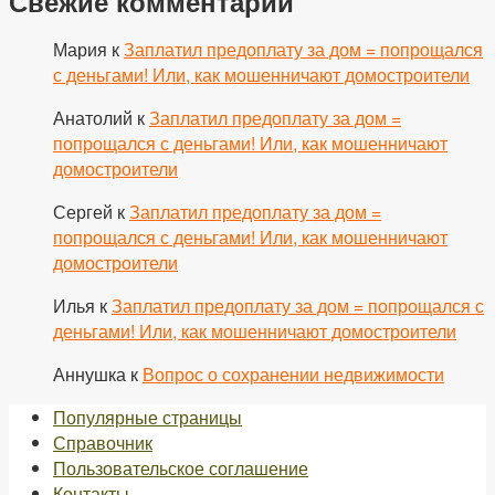
Свежие комментарии
Мария
к
Заплатил предоплату за дом = попрощался
с деньгами! Или, как мошенничают домостроители
Анатолий
к
Заплатил предоплату за дом =
попрощался с деньгами! Или, как мошенничают
домостроители
Сергей
к
Заплатил предоплату за дом =
попрощался с деньгами! Или, как мошенничают
домостроители
Илья
к
Заплатил предоплату за дом = попрощался с
деньгами! Или, как мошенничают домостроители
Аннушка
к
Вопрос о сохранении недвижимости
Популярные страницы
Справочник
Пользовательское соглашение
Контакты