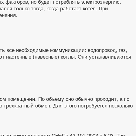
х факторов, но будет потреблять электроэнергию.
ся только тогда, когда работает котел. При
енения.
сть все необходимые коммуникации: водопровод, газ,
уют настенные (навесные) котлы. Они устанавливаются
том помещении. По объему оно обычно проходит, а по
 трехкратный обмен. Для этого потребуется несколько
ся по рекомендациям СНиПа 42-101-2003 п 6,23. Там