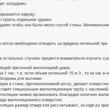
дет затруднен;
;
ткрывается наружу;
строить отдельное здание;
одимо чтобы она была около глухой стены. Минимальное
го котла необходимо отводить за пределы котельной пр
, в остальных случаях придется внимательно изучить с
общей приточной вентиляцией дома;
1 час, т.е. если объем котельной 15 м 3 , то за час в
обходима для вытяжки;
ции в стене, противоположной котлу, делают отверстие
ставят специальную вентиляционную трубу с заслонкой 
ентиляцию можно организовать благодаря наличию жалю
ади вентиляционного отверстия;
яции размер отверстия рассчитывают, исходя из пропо