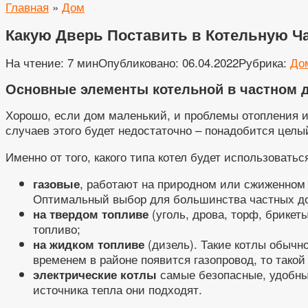
Главная
»
Дом
Какую Дверь Поставить в Котельную Ч
На чтение:
7 мин
Опубликовано:
06.04.2022
Рубрика:
До
Основные элементы котельной в частном 
Хорошо, если дом маленький, и проблемы отопления 
случаев этого будет недостаточно – понадобится цел
Именно от того, какого типа котел будет использовать
, работают на природном или сжиженном 
газовые
Оптимальный выбор для большинства частных д
(уголь, дрова, торф, брикет
на твердом топливе
топливо;
(дизель). Такие котлы обычн
на жидком топливе
временем в районе появится газопровод, то такой
самые безопасные, удобные
электрические котлы
источника тепла они подходят.