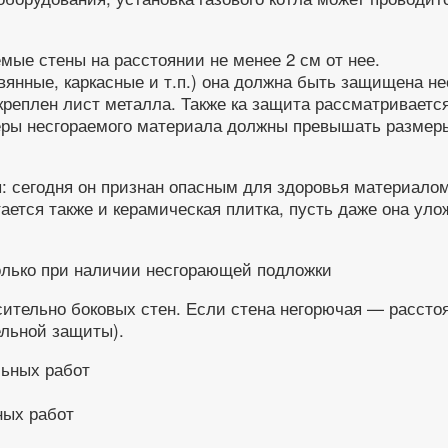
мые стены на расстоянии не менее 2 см от нее.
вянные, каркасные и т.п.) она должна быть защищена н
креплен лист металла. Также ка защита рассматривается
еры несгораемого материала должны превышать размеры 
ы: сегодня он признан опасным для здоровья материало
ется также и керамическая плитка, пусть даже она улож
олько при наличии несгорающей подложки
осительно боковых стен. Если стена негорючая — расст
ельной защиты).
ных работ