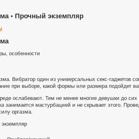
ма • Прочный экземпляр
м
ома
ры, особенности
азма. Вибратор один из универсальных секс-гаджетов со
имание при выборе, какой формы или размера подойдет 
реде ослабевают. Тем не менее многие девушки до сих 
а занимается мастурбацией и не скрывает этого. Пров
силу оргазма.
ь — Рамблер/женский