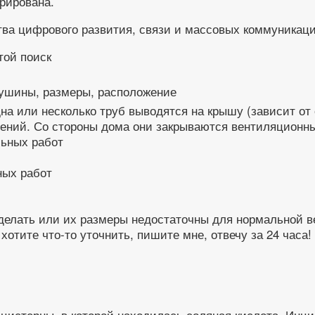
рирована.
ва цифрового развития, связи и массовых коммуникац
душины, размеры, расположение
на или несколько труб выводятся на крышу (зависит от
щений. Со стороны дома они закрываются вентиляционн
ных работ
сделать или их размеры недостаточны для нормальной в
отите что-то уточнить, пишите мне, отвечу за 24 часа!
цистерны, в которой находилась соляная кислота. Инци