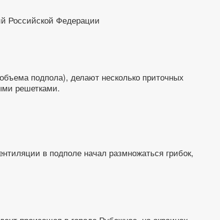
ий Российской Федерации
 объема подпола), делают несколько приточных
ыми решетками.
ентиляции в подполе начал размножаться грибок,
дент произошел в городе Рубежное, на окраинах