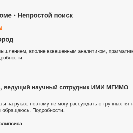
оме • Непростой поиск
м
ород
мышлением, вполне взвешенным аналитиком, прагматико
дробности.
ук, ведущий научный сотрудник ИМИ МГИМО
ы на руках, поэтому не могу рассуждать о трупных пят
 и обращаюсь. Подробности.
калипсиса