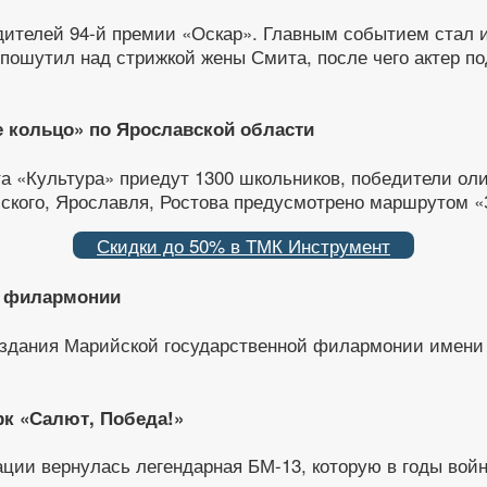
дителей 94-й премии «Оскар». Главным событием стал
шутил над стрижкой жены Смита, после чего актер под
 кольцо» по Ярославской области
а «Культура» приедут 1300 школьников, победители ол
ского, Ярославля, Ростова предусмотрено маршрутом «
Скидки до 50% в ТМК Инструмент
й филармонии
 здания Марийской государственной филармонии имени 
рк «Салют, Победа!»
ации вернулась легендарная БМ-13, которую в годы во