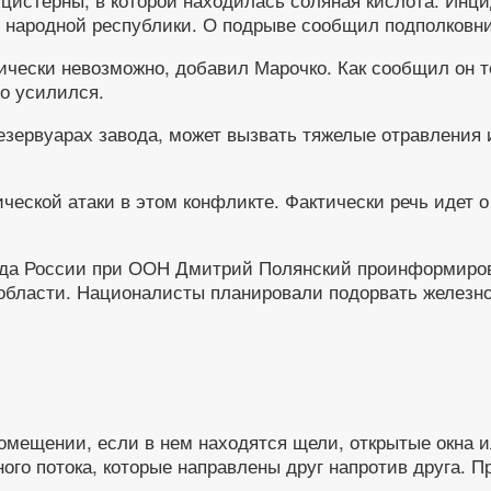
ой народной республики. О подрыве сообщил подполков
ически невозможно, добавил Марочко. Как сообщил он т
но усилился.
зервуарах завода, может вызвать тяжелые отравления и
ской атаки в этом конфликте. Фактически речь идет о 
реда России при ООН Дмитрий Полянский проинформиров
области. Националисты планировали подорвать железно
помещении, если в нем находятся щели, открытые окна и
го потока, которые направлены друг напротив друга. Пр