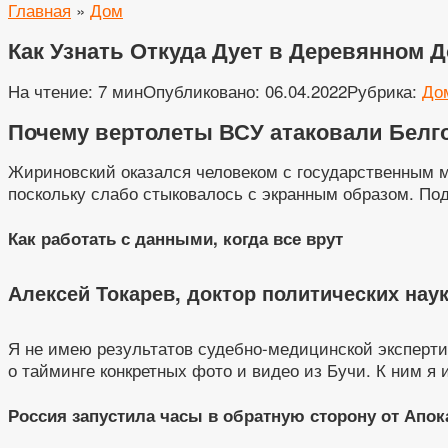
Главная
»
Дом
Как Узнать Откуда Дует в Деревянном Д
На чтение:
7 мин
Опубликовано:
06.04.2022
Рубрика:
До
Почему вертолеты ВСУ атаковали Белг
Жириновский оказался человеком с государственным 
поскольку слабо стыковалось с экранным образом. По
Как работать с данными, когда все врут
Алексей Токарев, доктор политических на
Я не имею результатов судебно-медицинской экспертиз
о тайминге конкретных фото и видео из Бучи. К ним я
Россия запустила часы в обратную сторону от Апо