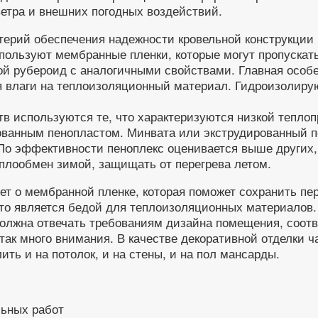
ветра и внешних погодных воздействий.
ерий обеспечения надежности кровельной конструкции 
льзуют мембранные пленки, которые могут пропускать п
ой рубероид с аналогичными свойствами. Главная осо
я влаги на теплоизоляционный материал. Гидроизолир
в используются те, что характеризуются низкой теплоп
ованным пенопластом. Минвата или экструдированный пе
По эффективности пеноплекс оценивается выше других
плообмен зимой, защищать от перегрева летом.
т о мембранной пленке, которая поможет сохранить пе
что является бедой для теплоизоляционных материалов.
олжна отвечать требованиям дизайна помещения, соотв
ак много внимания. В качестве декоративной отделки ч
ть и на потолок, и на стены, и на пол мансарды.