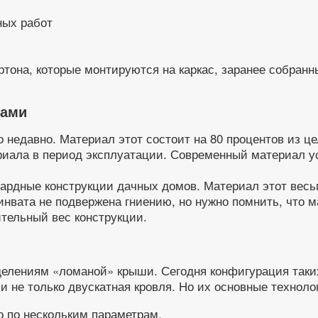
ных работ
ртона, которые монтируются на каркас, заранее собранн
ками
 недавно. Материал этот состоит на 80 процентов из ц
риала в период эксплуатации. Современный материал ус
ардные конструкции дачных домов. Материал этот весьм
нвата не подвержена гниению, но нужно помнить, что ма
ительный вес конструкции.
делениям «ломаной» крыши. Сегодня конфигурация таки
и не только двускатная кровля. Но их основные технол
 по нескольким параметрам.