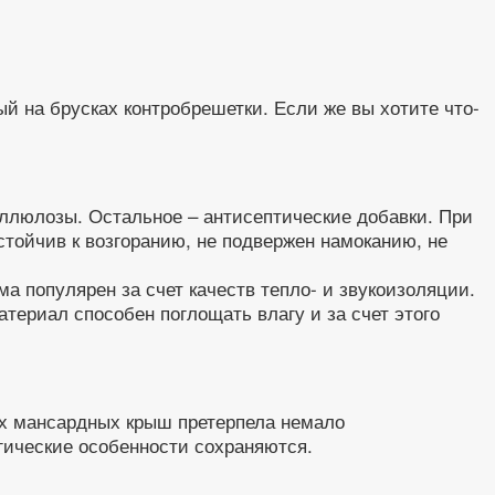
ый на брусках контробрешетки. Если же вы хотите что-
еллюлозы. Остальное – антисептические добавки. При
тойчив к возгоранию, не подвержен намоканию, не
а популярен за счет качеств тепло- и звукоизоляции.
териал способен поглощать влагу и за счет этого
х мансардных крыш претерпела немало
огические особенности сохраняются.