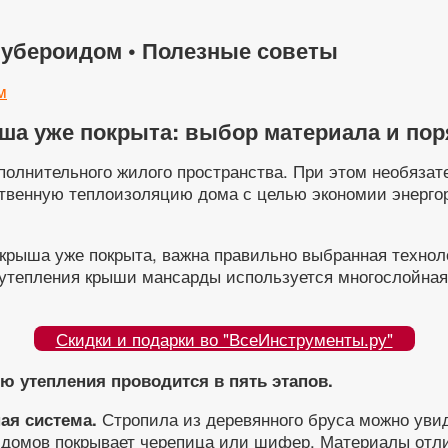
убероидом • Полезные советы
м
ша уже покрыта: выбор материала и пор
олнительного жилого пространства. При этом необязате
твенную теплоизоляцию дома с целью экономии энергор
крыша уже покрыта, важна правильно выбранная технолог
 утепления крыши мансарды используется многослойная 
Скидки и подарки во "ВсеИнструменты.ру"
ю утепления проводится в пять этапов.
Стропила из деревянного бруса можно увид
ая система.
 домов покрывает черепица или шифер. Материалы отли