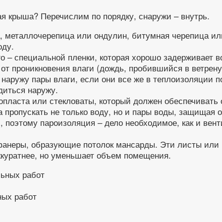
ая крыша? Перечислим по порядку, снаружи – внутрь.
металлочерепица или ондулин, битумная черепица или 
оду.
о – специальной пленки, которая хорошо задерживает в
т проникновения влаги (дождь, пробившийся в ветреную
ь наружу пары влаги, если они все же в теплоизоляции
диться наружу.
опласта или стекловаты, который должен обеспечивать 
на пропускать не только воду, но и пары воды, защищая
, поэтому пароизоляция – дело необходимое, как и вент
фанеры, образующие потолок мансарды. Эти листы или 
ккуратнее, но уменьшает объем помещения.
ных работ