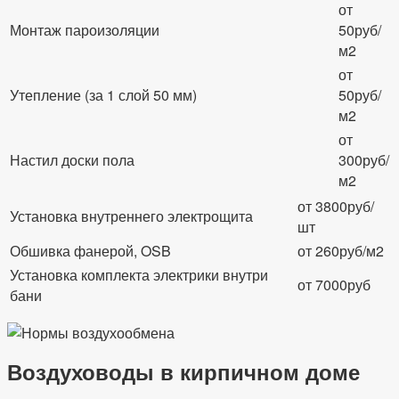
от
Монтаж пароизоляции
50руб/
м2
от
Утепление (за 1 слой 50 мм)
50руб/
м2
от
Настил доски пола
300руб/
м2
от 3800руб/
Установка внутреннего электрощита
шт
Обшивка фанерой, OSB
от 260руб/м2
Установка комплекта электрики внутри
от 7000руб
бани
Воздуховоды в кирпичном доме