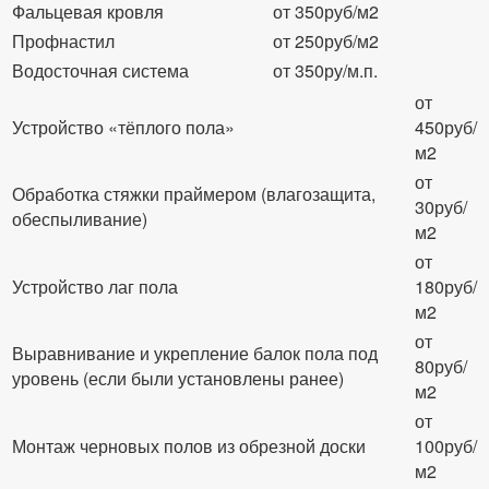
Фальцевая кровля
от 350руб/м2
Профнастил
от 250руб/м2
Водосточная система
от 350ру/м.п.
от
Устройство «тёплого пола»
450руб/
м2
от
Обработка стяжки праймером (влагозащита,
30руб/
обеспыливание)
м2
от
Устройство лаг пола
180руб/
м2
от
Выравнивание и укрепление балок пола под
80руб/
уровень (если были установлены ранее)
м2
от
Монтаж черновых полов из обрезной доски
100руб/
м2