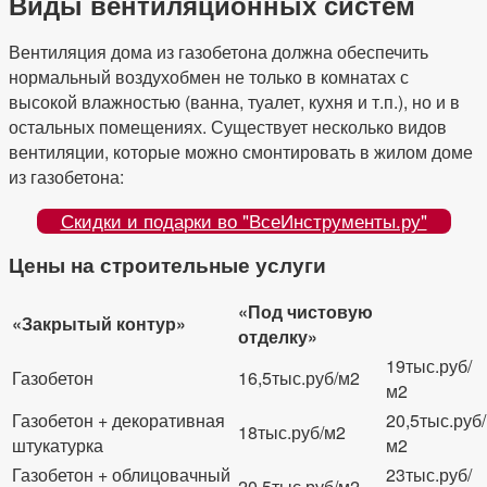
Виды вентиляционных систем
Вентиляция дома из газобетона должна обеспечить
нормальный воздухобмен не только в комнатах с
высокой влажностью (ванна, туалет, кухня и т.п.), но и в
остальных помещениях. Существует несколько видов
вентиляции, которые можно смонтировать в жилом доме
из газобетона:
Скидки и подарки во "ВсеИнструменты.ру"
Цены на строительные услуги
«Под чистовую
«Закрытый контур»
отделку»
19тыс.руб/
Газобетон
16,5тыс.руб/м2
м2
Газобетон + декоративная
20,5тыс.руб/
18тыс.руб/м2
штукатурка
м2
Газобетон + облицовачный
23тыс.руб/
20,5тыс.руб/м2