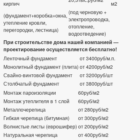
кирпич
м2
(под черновую +
(фундамент+коробка+окна,
электропроводка,
утепление кровли,
отопление,
перегородки, лестница)
водоотведение)
При строительстве дома нашей компанией —
проектирование осуществляется бесплатно!
Ленточный фундамент
от 3400руб/м.п.
Монолитный фундамент (плита)
от 4200руб/м2
Свайно-винтовой фундамент
от 3200руб/шт
Столбчатый фундамент
от 3800руб/шт
Монтаж пароизоляции
60руб/м2
Монтаж утеплителя в 1 слой
60руб/м2
Металлочерепица
от 280руб/м2
Гибкая черепица (битумная)
от 300руб/м2
Волнистые листы (еврошифер)
от 200руб/м2
Натуральная черепица
от 400руб/м2