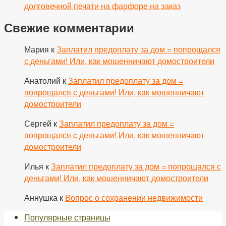
долговечной печати на фарфоре на заказ
Свежие комментарии
Мария
к
Заплатил предоплату за дом = попрощался
с деньгами! Или, как мошенничают домостроители
Анатолий
к
Заплатил предоплату за дом =
попрощался с деньгами! Или, как мошенничают
домостроители
Сергей
к
Заплатил предоплату за дом =
попрощался с деньгами! Или, как мошенничают
домостроители
Илья
к
Заплатил предоплату за дом = попрощался с
деньгами! Или, как мошенничают домостроители
Аннушка
к
Вопрос о сохранении недвижимости
Популярные страницы