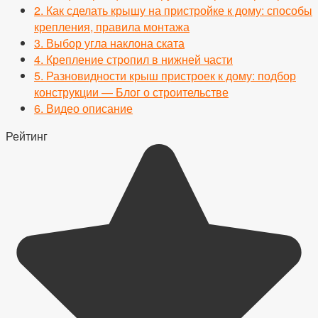
2.
Как сделать крышу на пристройке к дому: способы
крепления, правила монтажа
3.
Выбор угла наклона ската
4.
Крепление стропил в нижней части
5.
Разновидности крыш пристроек к дому: подбор
конструкции — Блог о строительстве
6.
Видео описание
Рейтинг