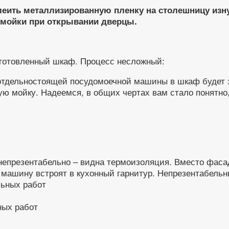
еить металлизированную пленку на столешницу изну
домойки при открывании дверцы.
дготовленный шкаф. Процесс несложный:
отдельностоящей посудомоечной машины в шкаф будет з
вую мойку. Надеемся, в общих чертах вам стало понятн
епрезентабельно – видна термоизоляция. Вместо фасад
ю машину встроят в кухонный гарнитур. Непрезентабел
ных работ