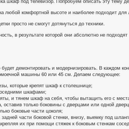
а шкаф под телевизор. Попробуем описать эту тему де
на любой комфортной высоте и наиболее подходит для 
тки просто не смогут дотянуться до техники.
ость, в результате которой они абсолютно не подходят
 будет демонтировать и модернизировать. В каждом кон
омоечной машины 60 или 45 см. Делаем следующее:
зы, которые крепят шкаф к столешнице;
соседними шкафами;
ты, и тянем шкаф на себя, чтобы вытащить его с мест
 оставив только боковины с дверцами или одной дверц
лько боковые части цоколя;
задней части боковой стенки, внизу, выемку под шланг
акрепляя их при помощи стяжек к боковым стенкам сосе