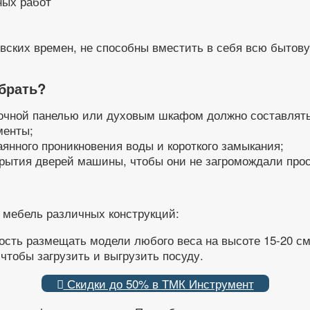
ных работ
евских времен, не способны вместить в себя всю бытов
!
брать?
чной панелью или духовым шкафом должно составлять не
менты;
аянного проникновения воды и короткого замыкания;
рытия дверей машины, чтобы они не загромождали прос
мебель различных конструкций:
сть размещать модели любого веса на высоте 15-20 см 
чтобы загрузить и выгрузить посуду.
Скидки до 50% в ТМК Инструмент