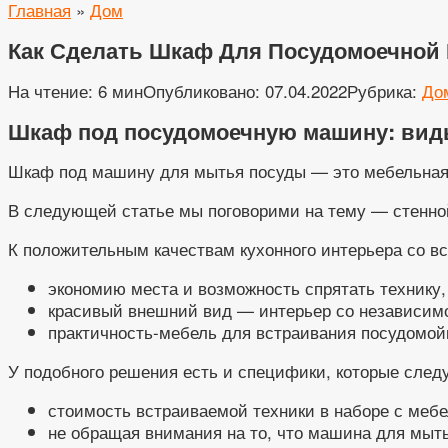
Главная
»
Дом
Как Сделать Шкаф Для Посудомоечной 
На чтение:
6 мин
Опубликовано:
07.04.2022
Рубрика:
До
Шкаф под посудомоечную машину: виды
Шкаф под машину для мытья посуды — это мебельная к
В следующей статье мы поговорими на тему — стенной
К положительным качествам кухонного интерьера со в
экономию места и возможность спрятать технику,
красивый внешний вид — интерьер со независимо
практичность-мебель для встраивания посудомойк
У подобного решения есть и специфики, которые след
стоимость встраиваемой техники в наборе с меб
не обращая внимания на то, что машина для мыт