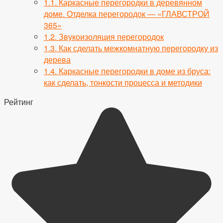
1.1.
Каркасные перегородки в деревянном
доме. Отделка перегородок — «ГЛАВСТРОЙ
365»
1.2.
Звукоизоляция перегородок
1.3.
Как сделать межкомнатную перегородку из
дерева
1.4.
Каркасные перегородки в доме из бруса:
как сделать, тонкости процесса и методики
Рейтинг