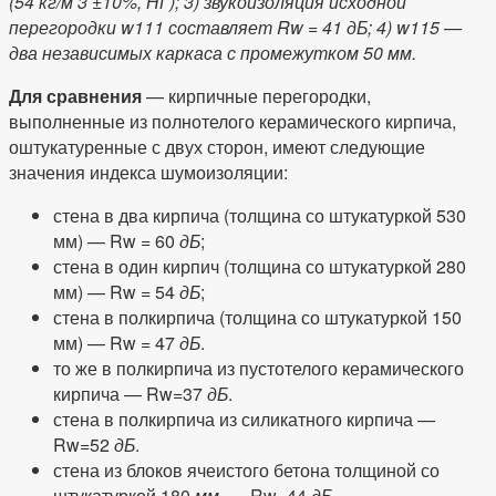
(54 кг/м 3 ±10%, НГ);
3) звукоизоляция исходной
перегородки w111 составляет Rw = 41 дБ;
4) w115 —
два независимых каркаса с промежутком 50 мм.
Для сравнения
— кирпичные перегородки,
выполненные из полнотелого керамического кирпича,
оштукатуренные с двух сторон, имеют следующие
значения индекса шумоизоляции:
стена в два кирпича (толщина со штукатуркой 530
мм) — Rw = 60
дБ
;
стена в один кирпич (толщина со штукатуркой 280
мм) — Rw = 54
дБ
;
стена в полкирпича (толщина со штукатуркой 150
мм) — Rw = 47
дБ
.
то же в полкирпича из пустотелого керамического
кирпича — Rw=37
дБ
.
стена в полкирпича из силикатного кирпича —
Rw=52
дБ
.
стена из блоков ячеистого бетона толщиной со
штукатуркой 180
мм.
— Rw=44
дБ
.