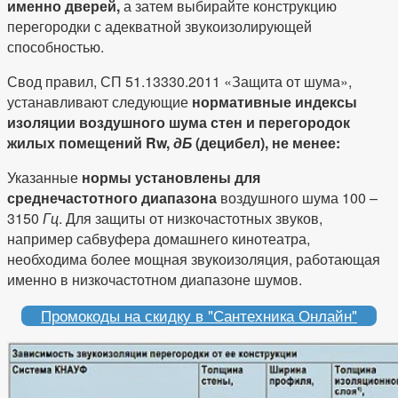
именно дверей,
а затем выбирайте конструкцию
перегородки с адекватной звукоизолирующей
способностью.
Свод правил, СП 51.13330.2011 «Защита от шума»,
устанавливают следующие
нормативные индексы
изоляции воздушного шума стен и перегородок
жилых помещений Rw,
дБ
(децибел), не менее:
Указанные
нормы установлены для
среднечастотного диапазона
воздушного шума 100 –
3150
Гц
. Для защиты от низкочастотных звуков,
например сабвуфера домашнего кинотеатра,
необходима более мощная звукоизоляция, работающая
именно в низкочастотном диапазоне шумов.
Промокоды на скидку в "Сантехника Онлайн"