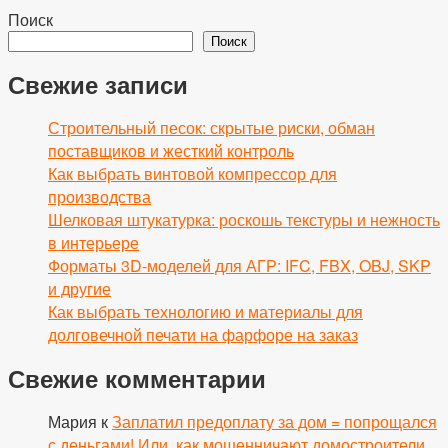
Поиск
Поиск
Свежие записи
Строительный песок: скрытые риски, обман
поставщиков и жесткий контроль
Как выбрать винтовой компрессор для
производства
Шелковая штукатурка: роскошь текстуры и нежность
в интерьере
Форматы 3D-моделей для АГР: IFC, FBX, OBJ, SKP
и другие
Как выбрать технологию и материалы для
долговечной печати на фарфоре на заказ
Свежие комментарии
Мария
к
Заплатил предоплату за дом = попрощался
с деньгами! Или, как мошенничают домостроители