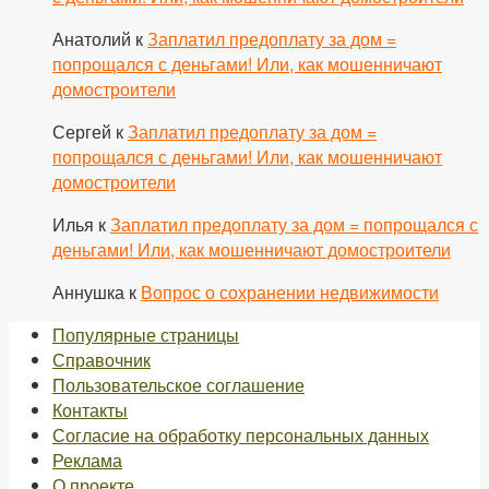
Анатолий
к
Заплатил предоплату за дом =
попрощался с деньгами! Или, как мошенничают
домостроители
Сергей
к
Заплатил предоплату за дом =
попрощался с деньгами! Или, как мошенничают
домостроители
Илья
к
Заплатил предоплату за дом = попрощался с
деньгами! Или, как мошенничают домостроители
Аннушка
к
Вопрос о сохранении недвижимости
Популярные страницы
Справочник
Пользовательское соглашение
Контакты
Согласие на обработку персональных данных
Реклама
О проекте