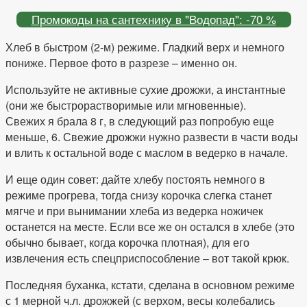
Промокоды на сантехнику в "Водопад": -70 %
Хлеб в быстром (2-м) режиме. Гладкий верх и немного
пониже. Первое фото в разрезе – именно он.
Используйте не активные сухие дрожжи, а инстантные
(они же быстрорастворимые или мгновенные).
Свежих я брала 8 г, в следующий раз попробую еще
меньше, 6. Свежие дрожжи нужно развести в части воды
и влить к остальной воде с маслом в ведерко в начале.
И еще один совет: дайте хлебу постоять немного в
режиме прогрева, тогда снизу корочка слегка станет
мягче и при вынимании хлеба из ведерка ножичек
останется на месте. Если все же он остался в хлебе (это
обычно бывает, когда корочка плотная), для его
извлечения есть спецприспособление – вот такой крюк.
Последняя буханка, кстати, сделана в основном режиме
с 1 мерной ч.л. дрожжей (с верхом, весы колебались