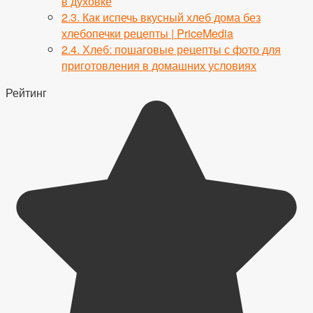
в духовке
2.3.
Как испечь вкусный хлеб дома без
хлебопечки рецепты | PriceMedia
2.4.
Хлеб: пошаговые рецепты с фото для
приготовления в домашних условиях
Рейтинг