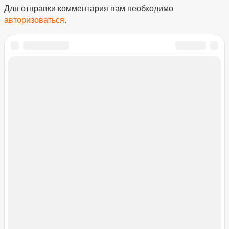
Для отправки комментария вам необходимо
авторизоваться
.
Поиск
Поиск
Свежие записи
Строительный песок: скрытые риски, обман
поставщиков и жесткий контроль
Как выбрать винтовой компрессор для
производства
Шелковая штукатурка: роскошь текстуры и нежность
в интерьере
Форматы 3D-моделей для АГР: IFC, FBX, OBJ, SKP
и другие
Как выбрать технологию и материалы для
долговечной печати на фарфоре на заказ
Свежие комментарии