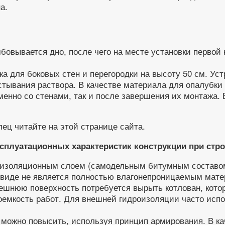
а.
бовывается дно, после чего на месте установки первой 
а для боковых стен и перегородки на высоту 50 см. Ус
стывания раствора. В качестве материала для опалубки
енно со стенами, так и после завершения их монтажа. 
ец читайте на этой странице сайта.
плуатационных характеристик конструкции при стро
оизоляционным слоем (самодельным битумным составом
 виде не является полностью влагонепроницаемым мате
нешнюю поверхность потребуется вырыть котлован, кот
оемкость работ. Для внешней гидроизоляции часто исп
 можно повысить, используя принцип армирования. В к