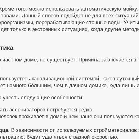
оме того, можно использовать автоматическую мойку, 
авами. Данный способ подойдет не для всех ситуаций,
роорганизмы, перерабатывающие сточные воды. Учитыв
дет только в экстренных ситуациях, когда другие мето
тика
к в частном доме, не существует. Причина заключается в
.
ы пользуетесь канализационной системой, каков суточны
дет намного бо́льшим, чем в дачном домике, куда лишь
мо учесть следующие особенности:
ать ассенизаторов потребуется редко.
человек проживает в доме и чем чаще они пользуются 
. В зависимости от используемых стройматериалов 
дца
льтрацию, будут удаляться с разной скоростью.