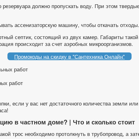
но резервуара должно пропускать воду. При этом тверды
зывать ассенизаторскую машину, чтобы откачать отходы
артный септик, состоящий из двух камер. Габариты так
рация происходит за счет аэробных микроорганизмов.
Промокоды на скидку в "Сантехника Онлайн"
ных работ
ки, если у вас нет достаточного количества земли или
аса!
цию в частном доме? | Что и сколько стоит
 такой трос необходимо протолкнуть в трубопровод, а з