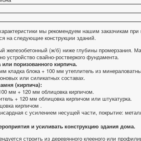
характеристики мы рекомендуем нашим заказчикам при в
ся на следующие конструкции зданий.
 железобетонный (ж/б) ниже глубины промерзания. Ма
но устройство свайно-ростверкого фундамента.
 или поризованного кирпича.
мм кладка блока + 100 мм утеплитель из минераловатны
коновых или силикатных составах.
амня (кирпича):
 100 мм + 120 мм облицовка кирпичом.
литель + 120 мм облицовка кирпичом или штукатурка.
цовка кирпичом .
нсардная с усилением несущей части, покрытие: металл
ероприятия и усиливать конструкцию здания дома.
ендуется строить из деревянного клееного или профили