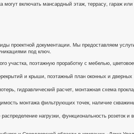
жа могут включать мансардный этаж, террасу, гараж ил
иды проектной документации. Мы предоставляем услуги
уникациями под ключ.
ого участка, поэтажную проработку с мебелью, цветово
ерекрытий и крыши, поэтажный план оконных и дверных 
отерь, гидравлический расчет, монтажная схема прокла
имость монтажа фильтрующих точек, наличие скважины
 распределение нагрузки, функциональность розеток и 
инбурге и Свердловской области в компании «Дома Урал