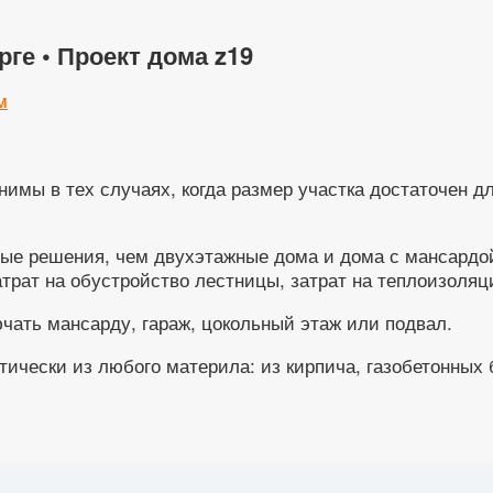
ге • Проект дома z19
м
имы в тех случаях, когда размер участка достаточен д
.
е решения, чем двухэтажные дома и дома с мансардой,
атрат на обустройство лестницы, затрат на теплоизоляц
чать мансарду, гараж, цокольный этаж или подвал.
ически из любого материла: из кирпича, газобетонных б