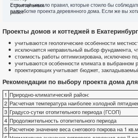
Есть ещё немало правил, которые стоило бы соблюдать
разработке проекта деревянного дома. Если же вы хотит
Проекты домов и коттеджей в Екатеринбург
учитываются геологические особенности местност
исключается неправильный выбор фундамента, чт
стоимость работы оптимизирована, исключено по
учитываются особенности климата в выбранном р
проектировщик учитывает бюджет, закладываемы
Рекомендации по выбору проекта дома для 
1
Природно-климатический район:
2
Расчетная температура наиболее холодной пятиднев
3
Градусо-сутки отопительного периода (ГСОП)
4
Продолжительность отопительного периода
5
Расчетное значение веса снегового покрова на 1 кв.
6
Нормативное значение ветрового давления для II р