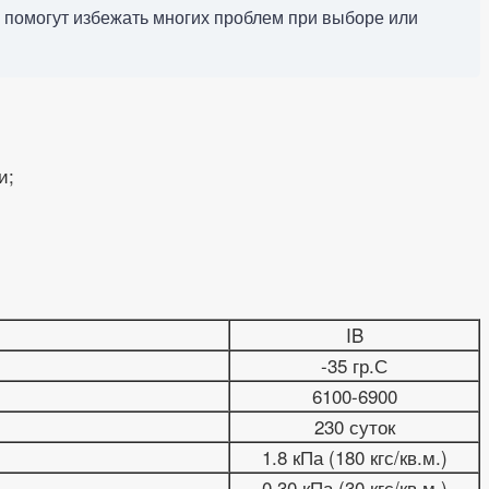
, помогут избежать многих проблем при выборе или
и;
IB
-35 гр.С
6100-6900
230 суток
1.8 кПа (180 кгс/кв.м.)
0.30 кПа (30 кгс/кв.м.)