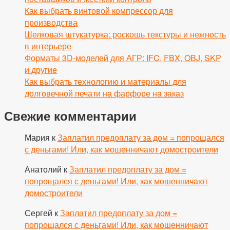
Как выбрать винтовой компрессор для
производства
Шелковая штукатурка: роскошь текстуры и нежность
в интерьере
Форматы 3D-моделей для АГР: IFC, FBX, OBJ, SKP
и другие
Как выбрать технологию и материалы для
долговечной печати на фарфоре на заказ
Свежие комментарии
Мария
к
Заплатил предоплату за дом = попрощался
с деньгами! Или, как мошенничают домостроители
Анатолий
к
Заплатил предоплату за дом =
попрощался с деньгами! Или, как мошенничают
домостроители
Сергей
к
Заплатил предоплату за дом =
попрощался с деньгами! Или, как мошенничают