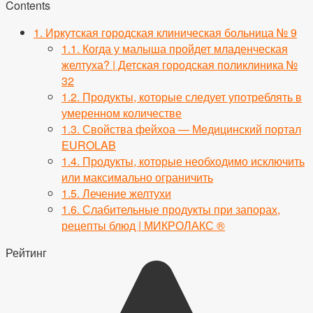
Contents
1.
Иркутская городская клиническая больница № 9
1.1.
Когда у малыша пройдет младенческая
желтуха? | Детская городская поликлиника №
32
1.2.
Продукты, которые следует употреблять в
умеренном количестве
1.3.
Свойства фейхоа — Медицинский портал
EUROLAB
1.4.
Продукты, которые необходимо исключить
или максимально ограничить
1.5.
Лечение желтухи
1.6.
Слабительные продукты при запорах,
рецепты блюд | МИКРОЛАКС ®
Рейтинг