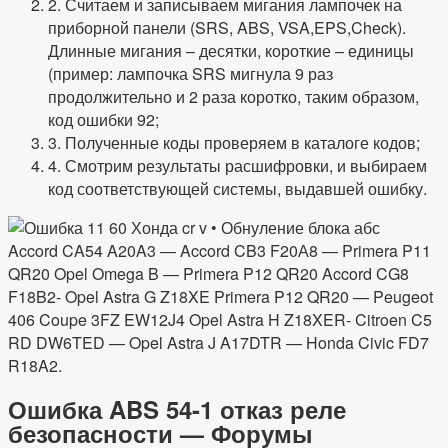
2. Считаем и записываем мигания лампочек на
приборной панели (SRS, ABS, VSA,EPS,Check).
Длинные мигания – десятки, короткие – единицы
(пример: лампочка SRS мигнула 9 раз
продолжительно и 2 раза коротко, таким образом,
код ошибки 92;
3. Полученные коды проверяем в каталоге кодов;
4. Смотрим результаты расшифровки, и выбираем
код соответствующей системы, выдавшей ошибку.
Accord CA54 A20A3 — Accord CB3 F20А8 — Primera P11
QR20 Opel Omega B — Primera P12 QR20 Accord CG8
F18B2- Opel Astra G Z18XE Primera P12 QR20 — Peugeot
406 Coupe 3FZ EW12J4 Opel Astra H Z18XER- Citroen C5
RD DW6TED — Opel Astra J A17DTR — Honda Civic FD7
R18A2.
Ошибка ABS 54-1 отказ реле
безопасности — Форумы