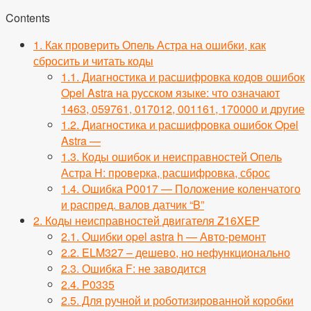
Contents
1.
Как проверить Опель Астра на ошибки, как
сбросить и читать коды
1.1.
Диагностика и расшифровка кодов ошибок
Opel Astra на русском языке: что означают
1463, 059761, 017012, 001161, 170000 и другие
1.2.
Диагностика и расшифровка ошибок Opel
Astra —
1.3.
Коды ошибок и неисправностей Опель
Астра H: проверка, расшифровка, сброс
1.4.
Ошибка P0017 — Положение коленчатого
и распред. валов датчик “B”
2.
Коды неисправностей двигателя Z16XEP
2.1.
Ошибки opel astra h — Авто-ремонт
2.2.
ELM327 – дешево, но нефункционально
2.3.
Ошибка F: не заводится
2.4.
P0335
2.5.
Для ручной и роботизированной коробки